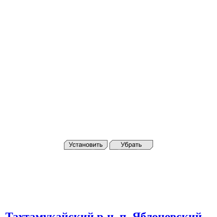
,
Тахтамукайский
р-н
,
п.
Яблоновский