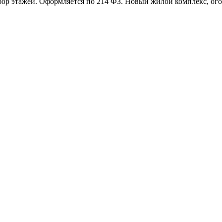
р этажей. Оформляется по 214 ФЗ. Новый жилой комплекс, огор