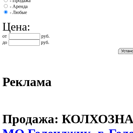
-
Продажа
-
Аренда
-
Любые
Цена:
от
руб.
до
руб.
Реклама
Продажа: КОЛХОЗНА